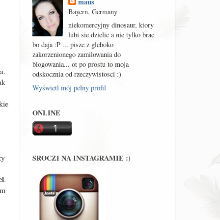
maus
Bayern, Germany
niekomercyjny dinosaur, ktory
lubi sie dzielic a nie tylko brac
bo daja :P ... pisze z gleboko
zakorzenionego zamilowania do
blogowania... ot po prostu to moja
a.
odskocznia od rzeczywistosci :)
ak
Wyświetl mój pełny profil
kie
ONLINE
zy
SROCZI NA INSTAGRAMIE :)
el
.
em