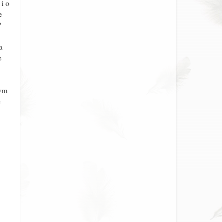
i o
e
P
a
e
bym
e