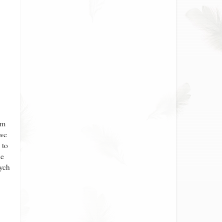
am
awe
 to
ie
zych