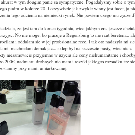
c akurat w tym dougim panie sa sympatyczne. Pogadalysmy sobie o tym 
ego pudru w kolorze 20. I oczywiscie jak zwykle winny jest facet, ja ni
dzeniu tego odcienia na niemiecki rynek. Nie powiem czego mu zycze :
iedziala, ze jest tam do konca tygodnia, wiec jakbym cos jeszcze chcial
rzyjsc. No nie moge, bo pracuje a Regensburg to nie rzut beretem... al
ocilam i oddalam sie w jej profesionalne rece. I tak oto nadazyla mi sie
dami, machnelam demakijaz... sklep byl na szczescie pusty, wiec nic z
ukty niesamowicie przyjemne w uzyciu ale ceny niehumanitarne i choc
o 200€, nadmiaru drobnych nie mam i resztki jakiegos rozsadku tez si
zostanmy przy manii umiarkowanej.