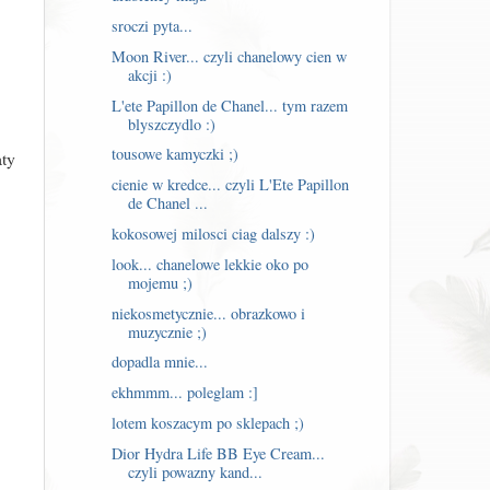
sroczi pyta...
Moon River... czyli chanelowy cien w
akcji :)
L'ete Papillon de Chanel... tym razem
blyszczydlo :)
tousowe kamyczki ;)
aty
cienie w kredce... czyli L'Ete Papillon
de Chanel ...
kokosowej milosci ciag dalszy :)
look... chanelowe lekkie oko po
mojemu ;)
niekosmetycznie... obrazkowo i
muzycznie ;)
dopadla mnie...
ekhmmm... poleglam :]
lotem koszacym po sklepach ;)
Dior Hydra Life BB Eye Cream...
czyli powazny kand...