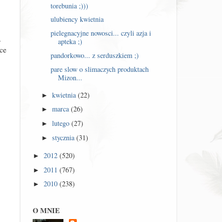
torebunia ;)))
ulubiency kwietnia
pielegnacyjne nowosci... czyli azja i
.
apteka ;)
ce
pandorkowo... z serduszkiem ;)
pare slow o slimaczych produktach
Mizon...
kwietnia
(22)
►
marca
(26)
►
lutego
(27)
►
stycznia
(31)
►
2012
(520)
►
2011
(767)
►
2010
(238)
►
O MNIE