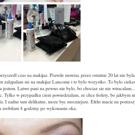
przyszedl czas na makijaz. Prawde mowiac przez ostatnie 20 lat nie byl
m zalapalam sie na makijaz Lancome i to bylo wszystko. To bylo ciek
jestem. Latwo pani na pewno nie bylo, bo chociaz sie nie wtracalam...
c. Tylko w przypadku cieni powiedzialam, ze chce fiolety, bo jakbym n
la. I zadne tam delikatne, moze byc mocniejsze. Efekt macie na ponizs
ia zrobilam 4 godziny po wykonaniu oka.