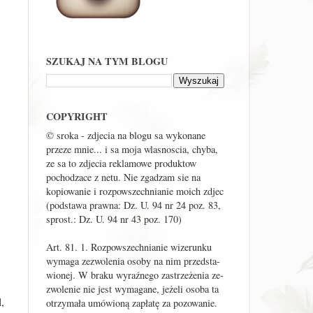
SZUKAJ NA TYM BLOGU
COPYRIGHT
© sroka - zdjecia na blogu sa wykonane
przeze mnie... i sa moja wlasnoscia, chyba,
ze sa to zdjecia reklamowe produktow
pochodzace z netu. Nie zgadzam sie na
kopiowanie i rozpowszechnianie moich zdjec
(podstawa prawna: Dz. U. 94 nr 24 poz. 83,
sprost.: Dz. U. 94 nr 43 poz. 170)
Art. 81. 1. Roz­po­wszech­nianie wi­ze­runku
wy­maga ze­zwo­lenia osoby na nim przed­sta­
wionej. W braku wy­raź­nego za­strze­żenia ze­
zwo­lenie nie jest wy­ma­gane, je­żeli osoba ta
,
otrzy­mała umó­wioną za­płatę za pozowanie.