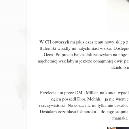
W CH otworzyli mi jakis czas temu nowy sklep z 
Balerinki wpadly mi natychmiast w oko. Dostepne
Geox. Po prostu bajka. Jak zalozylam na noge
najchetniej wzielabym jeszcze conajmniej dwie pary
dzielo o 
Przelecialam przez DM i Müller, na koncu wpa
ogien poszedl Dior. Mehhh... ja nie wiem co
rzeczywistosci. No coz... nic mi tylka nie urwal
Dostalam oczoplasu i slinotoku... do tego stopni
maniaka b