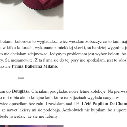
butami, kolorowo to wygladalo... wiec weszlam zobaczyc co to tam maj
 w kilku kolorach, wykonane z miekkiej skorki, sa bardziej wygodne j
 to nie chcialam zdejmowac. Jedynym problemem jest wybor koloru, bo
. Sa niesamowite. Z ta firma sie do tej pory nie spotkalam, jest to wlos
Prima Ballerina Milano
nazwie
.
***
Douglas
dlam do
a. Chcialam poogladac nowe letnie kolekcje. Na pierws
 oni robia ale to kolejne lato, ktore na zdjeciach wyglada cacy a w
L’été Papillon De Chan
o, wiec opuscilam bez zalu. I zawislam nad LE
a, ze nawet lakiery mi sie podobaja. Aczkolwiek nie kupilam, bo z upor
ede twierdzic, ze sie nie lubimy.