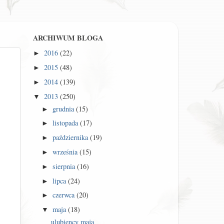
ARCHIWUM BLOGA
2016
(22)
►
2015
(48)
►
2014
(139)
►
2013
(250)
▼
grudnia
(15)
►
listopada
(17)
►
października
(19)
►
września
(15)
►
sierpnia
(16)
►
lipca
(24)
►
czerwca
(20)
►
maja
(18)
▼
ulubiency maja