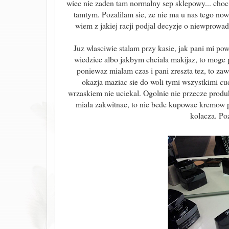
wiec nie zaden tam normalny sep sklepowy... cho
tamtym. Pozalilam sie, ze nie ma u nas tego now
wiem z jakiej racji podjal decyzje o niewprowa
Juz wlasciwie stalam przy kasie, jak pani mi pow
wiedziec albo jakbym chciala makijaz, to moge p
poniewaz mialam czas i pani zreszta tez, to zawr
okazja maziac sie do woli tymi wszystkimi cu
wrzaskiem nie uciekal. Ogolnie nie przecze prod
miala zakwitnac, to nie bede kupowac kremow p
kolacza. Po